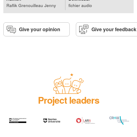
Raflik Grenouilleau Jenny
fichier audio
Capsule réalisée à partir d’un texte original de
Jenny Raflik
Grenouilleau
.
Give your opinion
Give your feedback
Voix :
Virginie Chaillou-Atrous
Conception, réalisation et enregistrement :
euradio
Project leaders