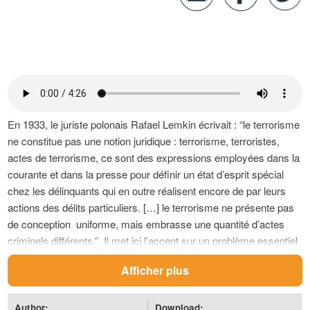
En 1933, le juriste polonais Rafael Lemkin écrivait : “le terrorisme
ne constitue pas une notion juridique : terrorisme, terroristes,
actes de terrorisme, ce sont des expressions employées dans la
courante et dans la presse pour définir un état d’esprit spécial
chez les délinquants qui en outre réalisent encore de par leurs
actions des délits particuliers. […] le terrorisme ne présente pas
de conception uniforme, mais embrasse une quantité d’actes
criminels différents.”. Il met ici l’accent sur un problème essentiel
dès lors que l’on parle de terrorisme : celui de la définition.
Afficher plus
Quelle est l’histoire du mot “terrorisme” ? Comme le définir ? En
existe-t-il une définition internationale ?
Author:
Download: