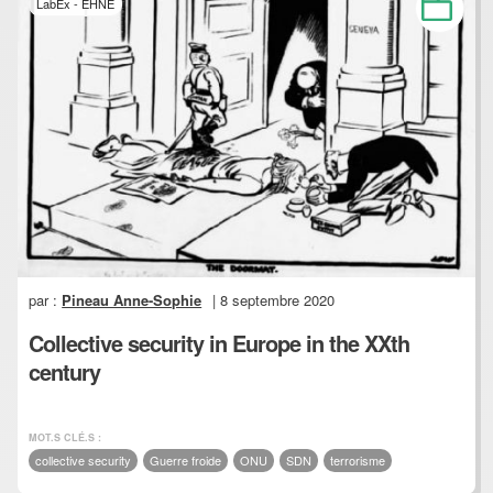
LabEx - EHNE
par :
Pineau Anne-Sophie
| 8 septembre 2020
Collective security in Europe in the XXth
century
MOT.S CLÉ.S :
collective security
Guerre froide
ONU
SDN
terrorisme